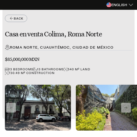
ENGLISH
BACK
Casa en venta Colima, Roma Norte
ROMA NORTE, CUAUHTÉMOC, CIUDAD DE MÉXICO
$85,000,000 MXN
13
BEDROOMS
13
BATHROOMS
540
M²
LAND
730.49
M²
CONSTRUCTION
PREVIOUS SLIDE
NEXT