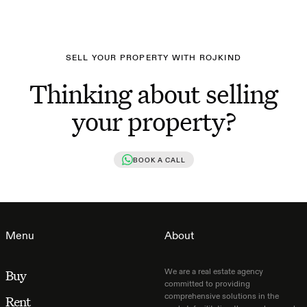
SELL YOUR PROPERTY WITH ROJKIND
Thinking about selling
your property?
BOOK A CALL
Menu
About
We are a real estate agency
Buy
committed to providing
comprehensive solutions in the
Rent