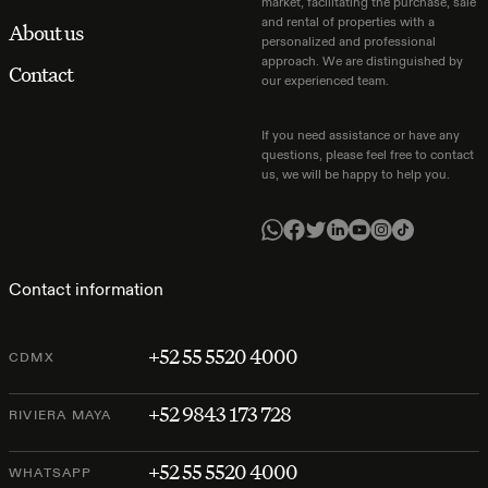
market, facilitating the purchase, sale
and rental of properties with a
About us
personalized and professional
approach. We are distinguished by
Contact
our experienced team.
If you need assistance or have any
questions, please feel free to contact
us, we will be happy to help you.
Contact information
+52 55 5520 4000
CDMX
+52 9843 173 728
RIVIERA MAYA
+52 55 5520 4000
WHATSAPP