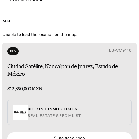
MAP
Map
Unable to load the location on the map.
EB-VM9110
BUY
Ciudad Satélite, Naucalpan de Juárez, Estado de
México
$12,390,000 MXN
ROJKIND INMOBILIARIA
REAL ESTATE SPECIALIST
55 5520 4000