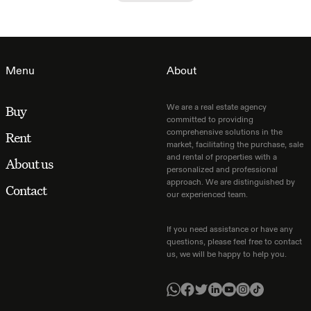
Menu
About
We are a real estate agency
Buy
committed to providing
comprehensive solutions in the
Rent
market, facilitating the purchase, sale
and rental of properties with a
About us
personalized and professional
approach. We are distinguished by
Contact
our experienced team.
If you need assistance or have any
questions, please feel free to contact
us, we will be happy to help you.