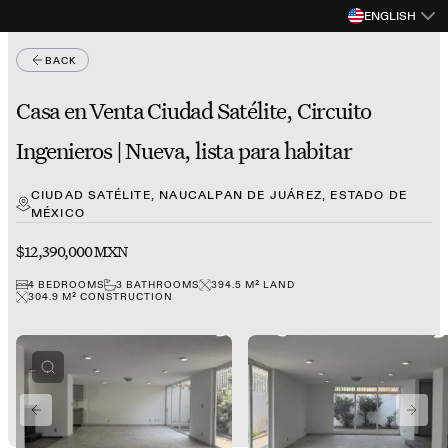
ENGLISH
BACK
Casa en Venta Ciudad Satélite, Circuito
Ingenieros | Nueva, lista para habitar
CIUDAD SATÉLITE, NAUCALPAN DE JUÁREZ, ESTADO DE
MÉXICO
$12,390,000 MXN
4
BEDROOMS
3
BATHROOMS
394.5
M²
LAND
304.9
M²
CONSTRUCTION
PREVIOUS SLIDE
NEXT