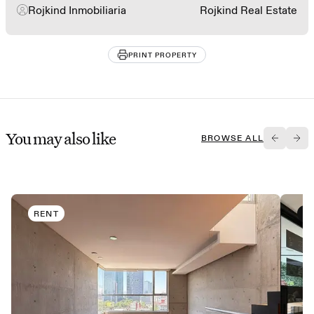
Rojkind Inmobiliaria
Rojkind Real Estate
PRINT PROPERTY
You may also like
BROWSE ALL
RENT
B