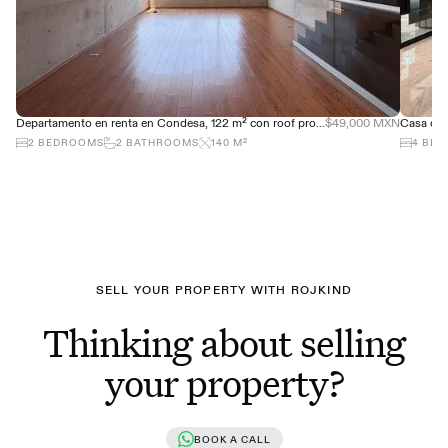
Departamento en renta en Condesa, 122 m² con roof propio y terraza
$49,000 MXN
2
BEDROOMS
2
BATHROOMS
140
M²
4
BED
SELL YOUR PROPERTY WITH ROJKIND
Thinking about selling
your property?
BOOK A CALL