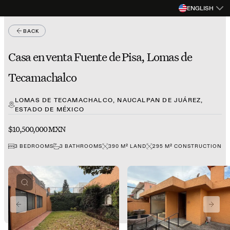
ENGLISH
BACK
Casa en venta Fuente de Pisa, Lomas de
Tecamachalco
LOMAS DE TECAMACHALCO, NAUCALPAN DE JUÁREZ,
ESTADO DE MÉXICO
$10,500,000 MXN
3
BEDROOMS
3
BATHROOMS
390
M²
LAND
295
M²
CONSTRUCTION
PREVIOUS SLIDE
NEXT