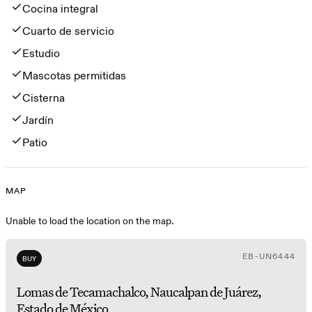
Cocina integral
Cuarto de servicio
Estudio
Mascotas permitidas
Cisterna
Jardín
Patio
MAP
Map
Unable to load the location on the map.
EB-UN6444
BUY
Lomas de Tecamachalco, Naucalpan de Juárez,
Estado de México