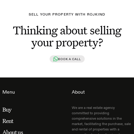
SELL YOUR PROPERTY WITH ROJKIND
Thinking about selling
your property?
BOOK A CALL
Menu
About
We are a real estate agency
Buy
committed to providing
comprehensive solutions in the
Rent
market, facilitating the purchase, sale
and rental of properties with a
About us