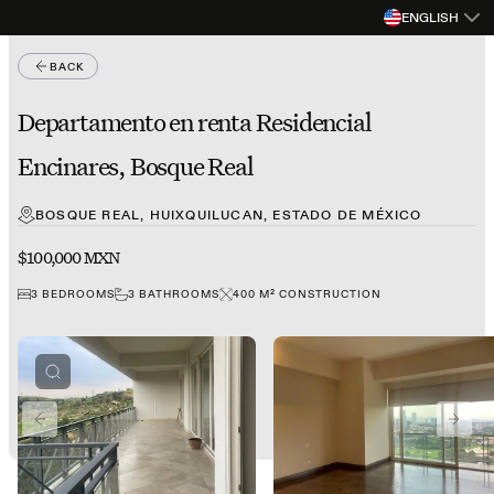
ENGLISH
BACK
Departamento en renta Residencial
Encinares, Bosque Real
BOSQUE REAL, HUIXQUILUCAN, ESTADO DE MÉXICO
$100,000 MXN
3
BEDROOMS
3
BATHROOMS
400
M²
CONSTRUCTION
PREVIOUS SLIDE
NEXT