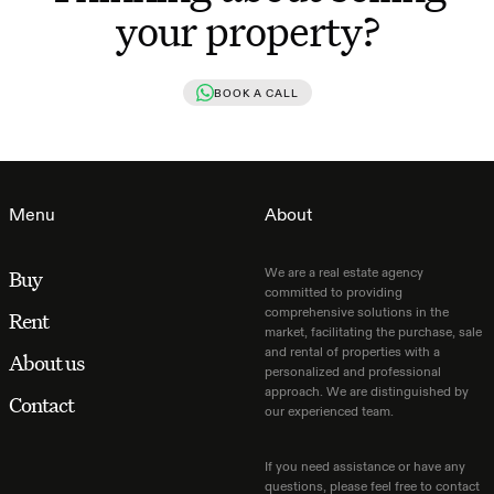
your property?
BOOK A CALL
Menu
About
We are a real estate agency
Buy
committed to providing
comprehensive solutions in the
Rent
market, facilitating the purchase, sale
and rental of properties with a
About us
personalized and professional
approach. We are distinguished by
Contact
our experienced team.
If you need assistance or have any
questions, please feel free to contact