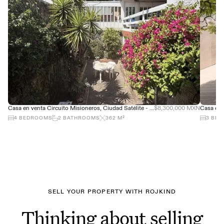
Casa en venta Circuito Misioneros, Ciudad Satélite - Gran ubicación
$8,300,000 MXN
4
BEDROOMS
2
BATHROOMS
362
M²
3
BED
SELL YOUR PROPERTY WITH ROJKIND
Thinking about selling