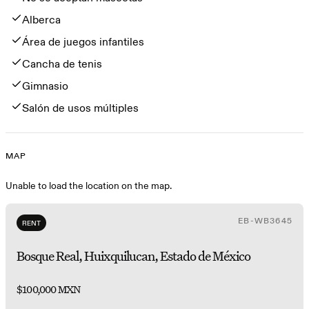
Alberca
Área de juegos infantiles
Cancha de tenis
Gimnasio
Salón de usos múltiples
MAP
Map
Unable to load the location on the map.
EB-WB3645
RENT
Bosque Real, Huixquilucan, Estado de México
$100,000 MXN