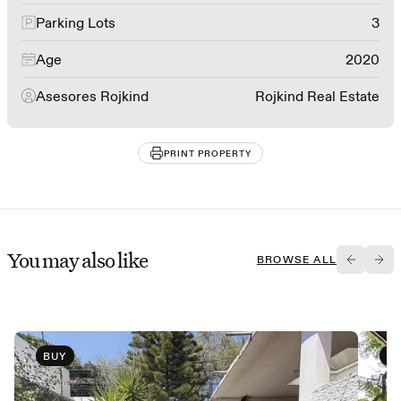
Parking Lots
3
Age
2020
Asesores Rojkind
Rojkind Real Estate
PRINT PROPERTY
You may also like
BROWSE ALL
BUY
B