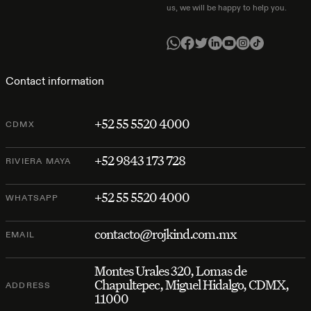
us, we will be happy to help you.
Contact information
+52 55 5520 4000
CDMX
+52 9843 173 728
RIVIERA MAYA
+52 55 5520 4000
WHATSAPP
contacto@rojkind.com.mx
EMAIL
Montes Urales 320, Lomas de
Chapultepec, Miguel Hidalgo, CDMX,
ADDRESS
11000