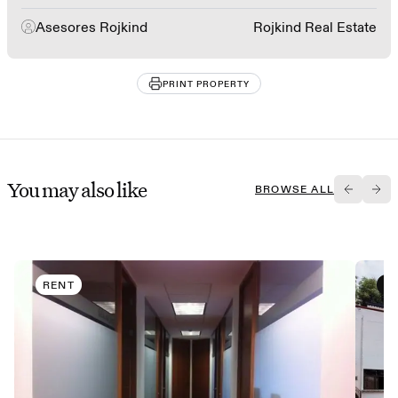
Asesores Rojkind
Rojkind Real Estate
PRINT PROPERTY
You may also like
BROWSE ALL
RENT
B