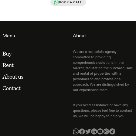
BOOK A CALL
Menu
About
We are a real estate agency
Buy
committed to providing
comprehensive solutions in the
Rent
market, facilitating the purchase, sale
and rental of properties with a
About us
personalized and professional
approach. We are distinguished by
Contact
our experienced team.
If you need assistance or have any
questions, please feel free to contact
us, we will be happy to help you.