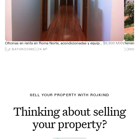
Oficinas en renta en Roma Norte, acondicionadas y equipadas, desde 14 m²
$8,900 MXN
2
BATHROOMS
14
M²
990
M
SELL YOUR PROPERTY WITH ROJKIND
Thinking about selling
your property?