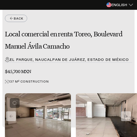
ENGLISH
BACK
Local comercial en renta Toreo, Boulevard
Manuel Ávila Camacho
EL PARQUE, NAUCALPAN DE JUÁREZ, ESTADO DE MÉXICO
$45,700 MXN
137
M²
CONSTRUCTION
PREVIOUS SLIDE
NEXT