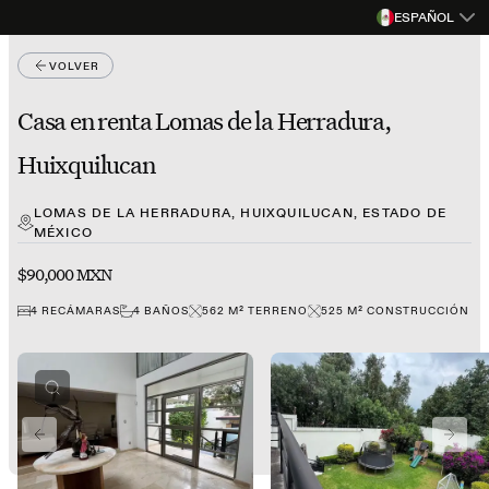
ESPAÑOL
VOLVER
Casa en renta Lomas de la Herradura,
Huixquilucan
LOMAS DE LA HERRADURA, HUIXQUILUCAN, ESTADO DE
MÉXICO
$90,000 MXN
4
RECÁMARAS
4
BAÑOS
562
M²
TERRENO
525
M²
CONSTRUCCIÓN
PREVIOUS SLIDE
NEXT