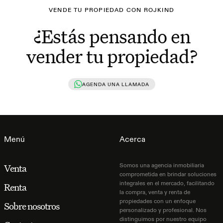
VENDE TU PROPIEDAD CON ROJKIND
¿Estás pensando en
vender tu propiedad?
AGENDA UNA LLAMADA
Menú
Acerca
Somos una agencia inmobiliaria
Venta
comprometida en brindar soluciones
integrales en el mercado, facilitando
Renta
la compra, venta y renta de
propiedades con un enfoque
Sobre nosotros
personalizado y profesional. Nos
distinguimos por nuestro equipo