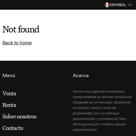
ESPAÑOL
Not found
Back to home
Menú
Acerca
Somos una agencia inmobiliaria
Venta
comprometida en brindar soluciones
integrales en el mercado, facilitando
Renta
la compra, venta y renta de
propiedades con un enfoque
Sobre nosotros
personalizado y profesional. Nos
distinguimos por nuestro equipo
Contacto
experimentado.