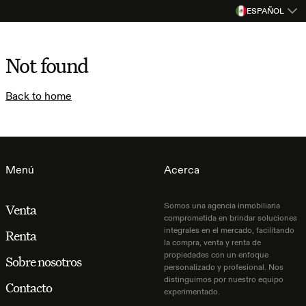
ESPAÑOL
Not found
Back to home
Menú
Acerca
Somos una agencia inmobiliaria
Venta
comprometida en brindar soluciones
integrales en el mercado, facilitando
Renta
la compra, venta y renta de
propiedades con un enfoque
Sobre nosotros
personalizado y profesional. Nos
distinguimos por nuestro equipo
Contacto
experimentado.