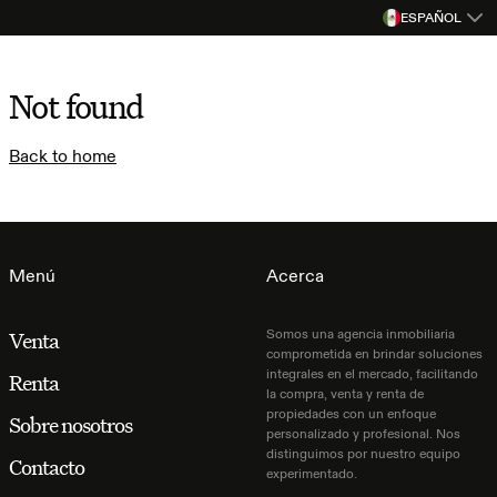
ESPAÑOL
Not found
Back to home
Menú
Acerca
Somos una agencia inmobiliaria
Venta
comprometida en brindar soluciones
integrales en el mercado, facilitando
Renta
la compra, venta y renta de
propiedades con un enfoque
Sobre nosotros
personalizado y profesional. Nos
distinguimos por nuestro equipo
Contacto
experimentado.