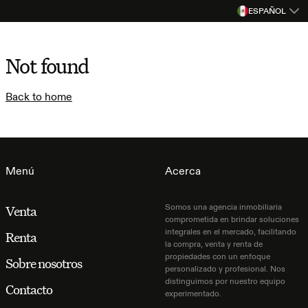
ESPAÑOL
Not found
Back to home
Menú
Acerca
Somos una agencia inmobiliaria
Venta
comprometida en brindar soluciones
integrales en el mercado, facilitando
Renta
la compra, venta y renta de
propiedades con un enfoque
Sobre nosotros
personalizado y profesional. Nos
distinguimos por nuestro equipo
Contacto
experimentado.