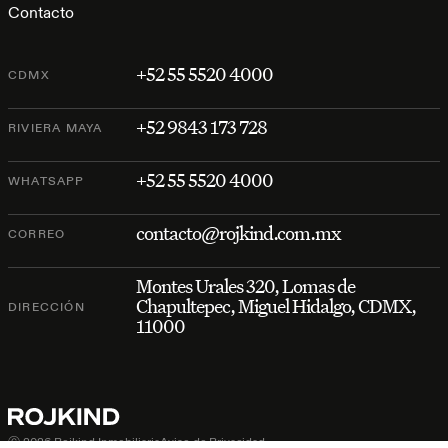
Contacto
+52 55 5520 4000
CDMX
+52 9843 173 728
RIVIERA MAYA
+52 55 5520 4000
WHATSAPP
contacto@rojkind.com.mx
CORREO
Montes Urales 320, Lomas de
Chapultepec, Miguel Hidalgo, CDMX,
DIRECCIÓN
11000
Ⓒ 2026 Rojkind Inmobiliaria
Aviso de Privacidad