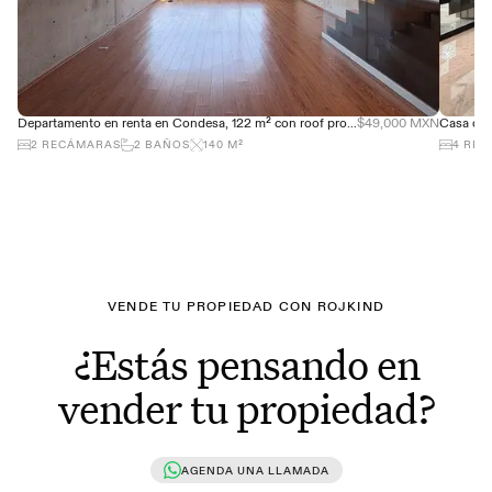
Departamento en renta en Condesa, 122 m² con roof propio y terraza
$49,000 MXN
2
RECÁMARAS
2
BAÑOS
140
M²
4
REC
VENDE TU PROPIEDAD CON ROJKIND
¿Estás pensando en
vender tu propiedad?
AGENDA UNA LLAMADA