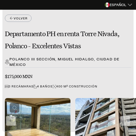
ESPAÑOL
VOLVER
Departamento PH en renta Torre Nivada,
Polanco - Excelentes Vistas
POLANCO III SECCIÓN, MIGUEL HIDALGO, CIUDAD DE
MÉXICO
$175,000 MXN
3
RECÁMARAS
4
BAÑOS
400
M²
CONSTRUCCIÓN
PREVIOUS SLIDE
NEXT