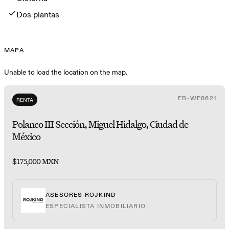
Dos plantas
MAPA
Mapa
Unable to load the location on the map.
EB-WE8621
RENTA
Polanco III Sección, Miguel Hidalgo, Ciudad de
México
$175,000 MXN
ASESORES ROJKIND
ESPECIALISTA INMOBILIARIO