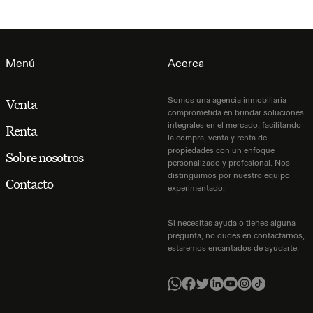
Menú
Acerca
Somos una agencia inmobiliaria
Venta
comprometida en brindar soluciones
integrales en el mercado, facilitando
Renta
la compra, venta y renta de
propiedades con un enfoque
Sobre nosotros
personalizado y profesional. Nos
distinguimos por nuestro equipo
Contacto
experimentado.
Si necesitas ayuda o tienes alguna
pregunta, no dudes en contactarnos,
estaremos encantados de ayudarte.