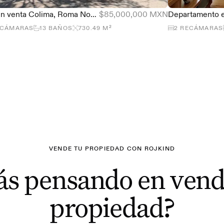
Casa en venta Colima, Roma Norte
$85,000,000 MXN
ECÁMARAS
13
BAÑOS
730.49
M²
2
RECÁMARAS
VENDE TU PROPIEDAD CON ROJKIND
ás pensando en vend
propiedad?