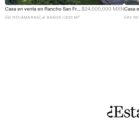
Casa en venta en Rancho San Francisco, Álvaro Obregón, CDMX
$24,000,000 MXN
3
RECÁMARAS
4
BAÑOS
635
M²
13
R
¿Est