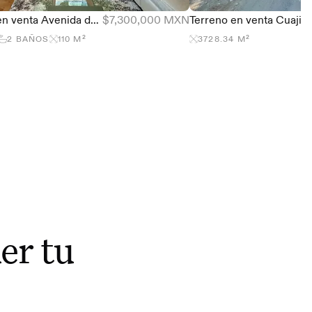
Departamento en venta Avenida de los Poetas, Tres Cumbres Santa Fe
$7,300,000 MXN
2
BAÑOS
110
M²
3728.34
M²
er tu