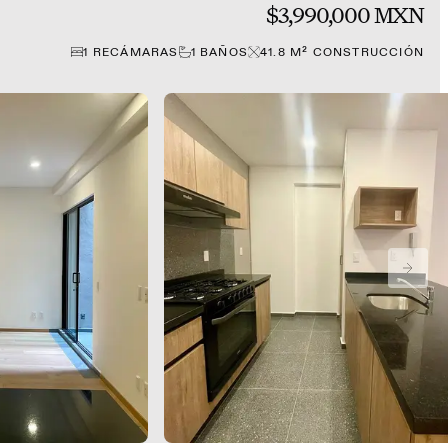
$3,990,000 MXN
1
RECÁMARAS
1
BAÑOS
41.8
M²
CONSTRUCCIÓN
NEXT