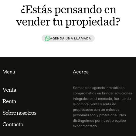
¿Estás pensando en
vender tu propiedad?
AGENDA UNA LLAMADA
Menú
Acerca
Somos una agencia inmobiliaria
Venta
comprometida en brindar soluciones
integrales en el mercado, facilitando
Renta
la compra, venta y renta de
propiedades con un enfoque
Sobre nosotros
personalizado y profesional. Nos
distinguimos por nuestro equipo
Contacto
experimentado.