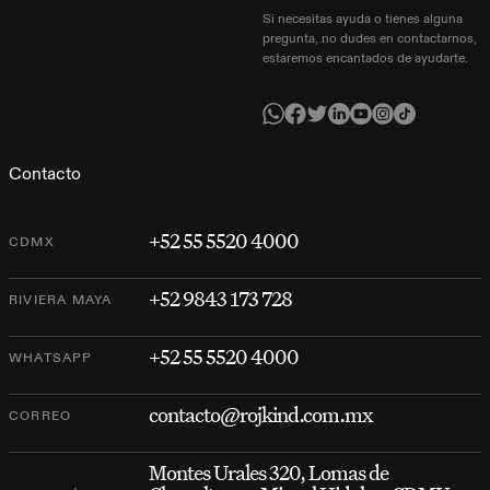
Si necesitas ayuda o tienes alguna
pregunta, no dudes en contactarnos,
estaremos encantados de ayudarte.
Contacto
+52 55 5520 4000
CDMX
+52 9843 173 728
RIVIERA MAYA
+52 55 5520 4000
WHATSAPP
contacto@rojkind.com.mx
CORREO
Montes Urales 320, Lomas de