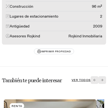
Construcción
96 m²
Lugares de estacionamiento
2
Antigüedad
2009
Asesores Rojkind
Rojkind Inmobiliaria
IMPRIMIR PROPIEDAD
También te puede interesar
VER TODOS
RENTA
V