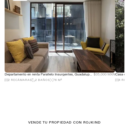
Departamento en renta Parallelo Insurgentes, Guadalupe Inn - 76m2 con balcón
$35,000 MXN
2
RECÁMARAS
2
BAÑOS
76
M²
4
REC
VENDE TU PROPIEDAD CON ROJKIND