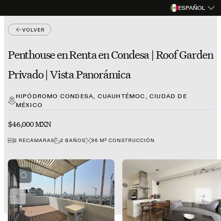
ESPAÑOL
VOLVER
Penthouse en Renta en Condesa | Roof Garden
Privado | Vista Panorámica
HIPÓDROMO CONDESA, CUAUHTÉMOC, CIUDAD DE
MÉXICO
$46,000 MXN
2
RECÁMARAS
2
BAÑOS
96
M²
CONSTRUCCIÓN
PREVIOUS SLIDE
NEXT