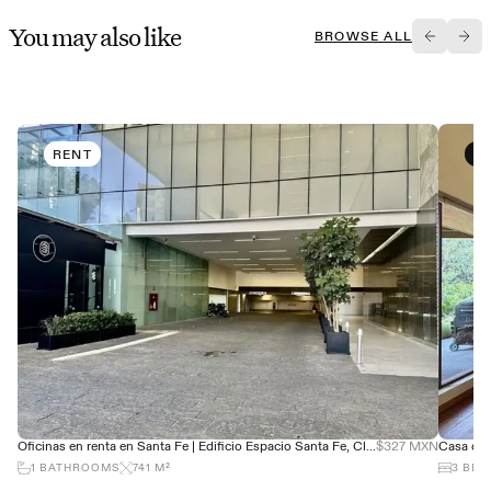
You may also like
BROWSE ALL
RENT
B
Oficinas en renta en Santa Fe | Edificio Espacio Santa Fe, Clase A+ LEED Gold
$327 MXN
1
BATHROOMS
741
M²
3
BED