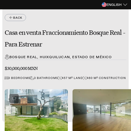
ENGLISH
BACK
Casa en venta Fraccionamiento Bosque Real -
Para Estrenar
BOSQUE REAL, HUIXQUILUCAN, ESTADO DE MÉXICO
$30,000,000 MXN
3
BEDROOMS
3
BATHROOMS
457
M²
LAND
460
M²
CONSTRUCTION
PREVIOUS SLIDE
NEXT