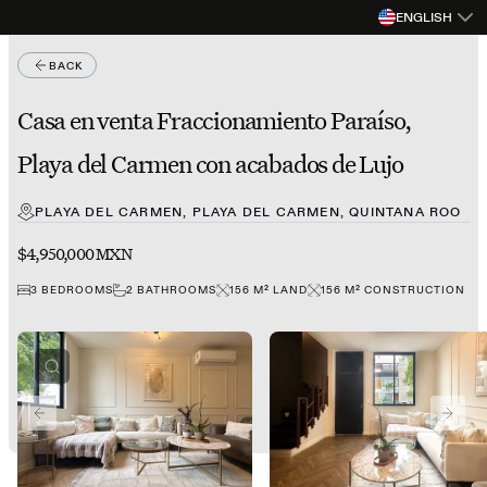
ENGLISH
BACK
Casa en venta Fraccionamiento Paraíso,
Playa del Carmen con acabados de Lujo
PLAYA DEL CARMEN, PLAYA DEL CARMEN, QUINTANA ROO
$4,950,000 MXN
3
BEDROOMS
2
BATHROOMS
156
M²
LAND
156
M²
CONSTRUCTION
PREVIOUS SLIDE
NEXT