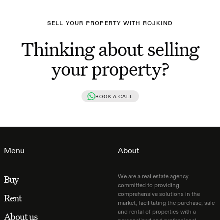
SELL YOUR PROPERTY WITH ROJKIND
Thinking about selling
your property?
BOOK A CALL
Menu
About
We are a real estate agency
Buy
committed to providing
comprehensive solutions in the
Rent
market, facilitating the purchase, sale
and rental of properties with a
About us