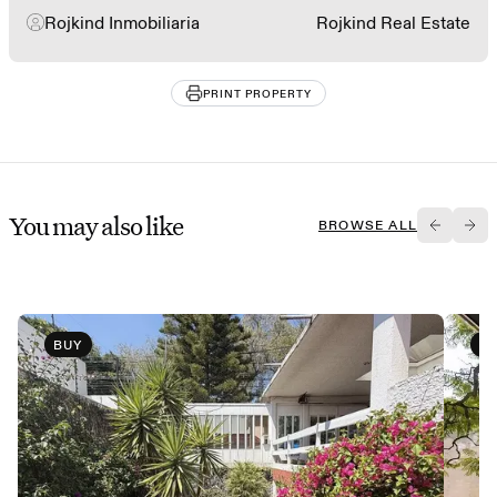
Rojkind Inmobiliaria
Rojkind Real Estate
PRINT PROPERTY
You may also like
BROWSE ALL
BUY
B