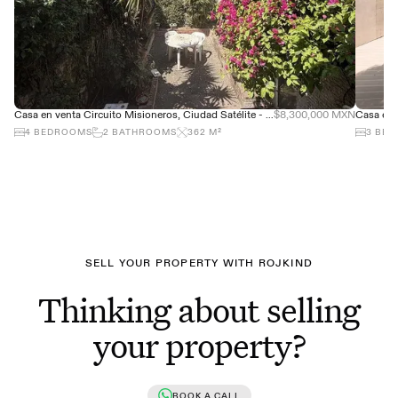
Casa en venta Circuito Misioneros, Ciudad Satélite - Gran ubicación
$8,300,000 MXN
4
BEDROOMS
2
BATHROOMS
362
M²
3
BED
SELL YOUR PROPERTY WITH ROJKIND
Thinking about selling
your property?
BOOK A CALL