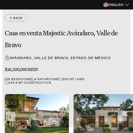
ENGLISH
BACK
Casa en venta Majestic Avándaro, Valle de
Bravo
AVÁNDARO, VALLE DE BRAVO, ESTADO DE MÉXICO
$16,500,000 MXN
4
BEDROOMS
4
BATHROOMS
600
M²
LAND
439.8
M²
CONSTRUCTION
PREVIOUS SLIDE
NEXT