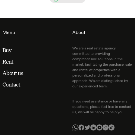
Menu
About
We are a real estate agency
Buy
committed to providing
comprehensive solutions in the
Rent
market, facilitating the purchase, sale
and rental of properties with a
About us
personalized and professional
approach. We are distinguished by
Contact
our experienced team.
If you need assistance or have any
questions, please feel free to contact
us, we will be happy to help you.