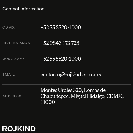
Contact information
+52 55 5520 4000
CDMX
+52 9843 173 728
RIVIERA MAYA
+52 55 5520 4000
WHATSAPP
contacto@rojkind.com.mx
EMAIL
Montes Urales 320, Lomas de
Chapultepec, Miguel Hidalgo, CDMX,
ADDRESS
11000