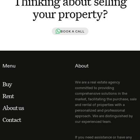
Thinking about selling
your property?
BOOK A CALL
Menu
About
We are a real estate agency
Buy
committed to providing
comprehensive solutions in the
Rent
market, facilitating the purchase, sale
and rental of properties with a
About us
personalized and professional
approach. We are distinguished by
Contact
our experienced team.
If you need assistance or have any