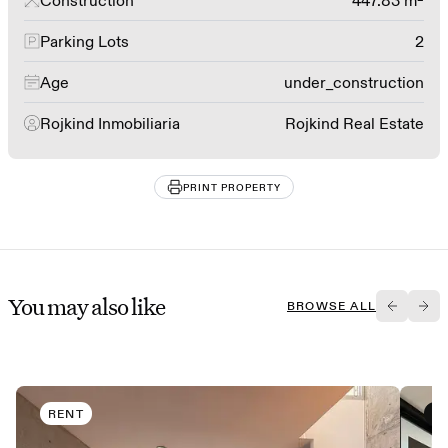
Construction
447.83 m²
Parking Lots
2
Age
under_construction
Rojkind Inmobiliaria
Rojkind Real Estate
PRINT PROPERTY
You may also like
BROWSE ALL
RENT
B