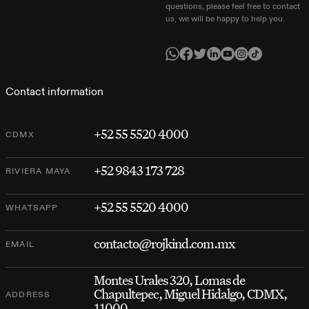
questions, please feel free to contact
us, we will be happy to help you.
Contact information
+52 55 5520 4000
CDMX
+52 9843 173 728
RIVIERA MAYA
+52 55 5520 4000
WHATSAPP
contacto@rojkind.com.mx
EMAIL
Montes Urales 320, Lomas de
Chapultepec, Miguel Hidalgo, CDMX,
ADDRESS
11000