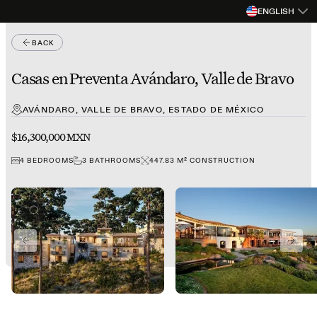
ENGLISH
BACK
Casas en Preventa Avándaro, Valle de Bravo
AVÁNDARO, VALLE DE BRAVO, ESTADO DE MÉXICO
$16,300,000 MXN
4
BEDROOMS
3
BATHROOMS
447.83
M²
CONSTRUCTION
PREVIOUS SLIDE
NEXT