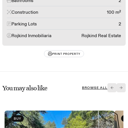
Bathrooms
2
Construction
100 m²
Parking Lots
2
Rojkind Inmobiliaria
Rojkind Real Estate
PRINT PROPERTY
You may also like
BROWSE ALL
BUY
B