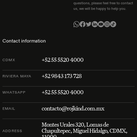
questions, please feel free to contact
us, we will be happy to help you.
Contact information
+52 55 5520 4000
CDMX
+52 9843 173 728
RIVIERA MAYA
+52 55 5520 4000
WHATSAPP
contacto@rojkind.com.mx
EMAIL
Montes Urales 320, Lomas de
Chapultepec, Miguel Hidalgo, CDMX,
ADDRESS
11000