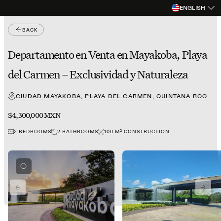
ENGLISH
BACK
Departamento en Venta en Mayakoba, Playa
del Carmen – Exclusividad y Naturaleza
CIUDAD MAYAKOBA, PLAYA DEL CARMEN, QUINTANA ROO
$4,300,000 MXN
2
BEDROOMS
2
BATHROOMS
100
M²
CONSTRUCTION
PREVIOUS SLIDE
NEXT