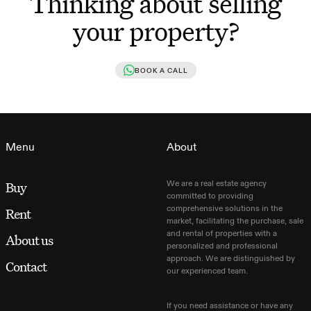
Thinking about selling
your property?
BOOK A CALL
Menu
About
We are a real estate agency
Buy
committed to providing
comprehensive solutions in the
Rent
market, facilitating the purchase, sale
and rental of properties with a
About us
personalized and professional
approach. We are distinguished by
Contact
our experienced team.
If you need assistance or have any