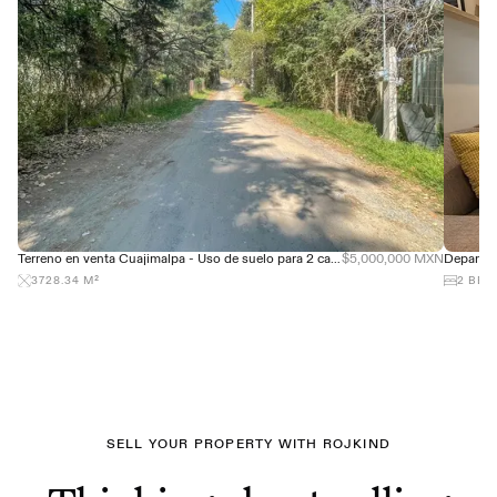
Terreno en venta Cuajimalpa - Uso de suelo para 2 casas
$5,000,000 MXN
3728.34
M²
2
BED
SELL YOUR PROPERTY WITH ROJKIND