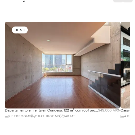
RENT
B
Departamento en renta en Condesa, 122 m² con roof propio y terraza
$49,000 MXN
2
BEDROOMS
2
BATHROOMS
140
M²
4
BED