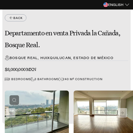
ENGLISH
BACK
Departamento en venta Privada la Cañada,
Bosque Real.
BOSQUE REAL, HUIXQUILUCAN, ESTADO DE MÉXICO
$8,000,000 MXN
3
BEDROOMS
3
BATHROOMS
240
M²
CONSTRUCTION
PREVIOUS SLIDE
NEXT