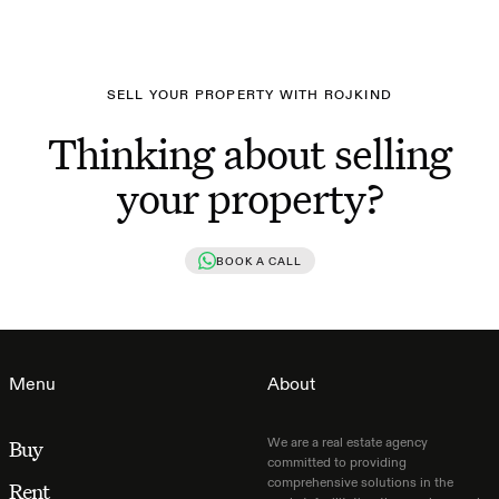
SELL YOUR PROPERTY WITH ROJKIND
Thinking about selling
your property?
BOOK A CALL
Menu
About
We are a real estate agency
Buy
committed to providing
comprehensive solutions in the
Rent