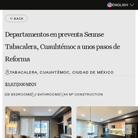
ENGLISH
BACK
Departamentos en preventa Sennse
Tabacalera, Cuauhtémoc a unos pasos de
Reforma
TABACALERA, CUAUHTÉMOC, CIUDAD DE MÉXICO
$3,827,000 MXN
1
BEDROOMS
1
BATHROOMS
44
M²
CONSTRUCTION
PREVIOUS SLIDE
NEXT