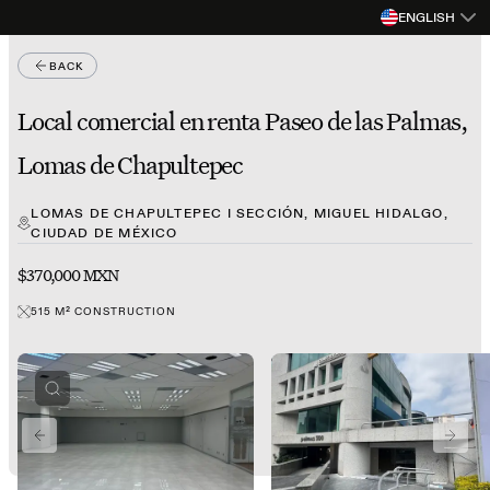
ENGLISH
BACK
Local comercial en renta Paseo de las Palmas,
Lomas de Chapultepec
LOMAS DE CHAPULTEPEC I SECCIÓN, MIGUEL HIDALGO,
CIUDAD DE MÉXICO
$370,000 MXN
515
M²
CONSTRUCTION
PREVIOUS SLIDE
NEXT