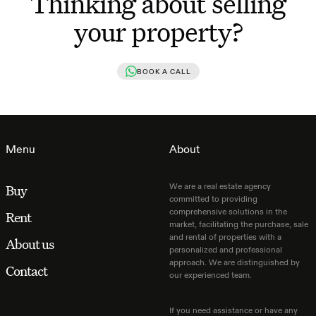
Thinking about selling
your property?
BOOK A CALL
Menu
About
We are a real estate agency
Buy
committed to providing
comprehensive solutions in the
Rent
market, facilitating the purchase, sale
and rental of properties with a
About us
personalized and professional
approach. We are distinguished by
Contact
our experienced team.
If you need assistance or have any