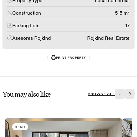
Property Type
Local comercial
Construction
515 m²
Parking Lots
17
Asesores Rojkind
Rojkind Real Estate
PRINT PROPERTY
You may also like
BROWSE ALL
RENT
B