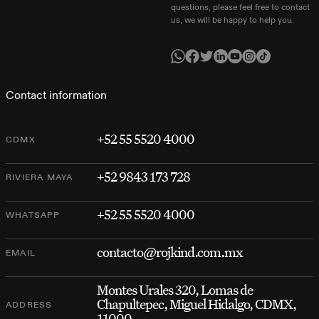
questions, please feel free to contact
us, we will be happy to help you.
Contact information
+52 55 5520 4000
CDMX
+52 9843 173 728
RIVIERA MAYA
+52 55 5520 4000
WHATSAPP
contacto@rojkind.com.mx
EMAIL
Montes Urales 320, Lomas de
Chapultepec, Miguel Hidalgo, CDMX,
ADDRESS
11000