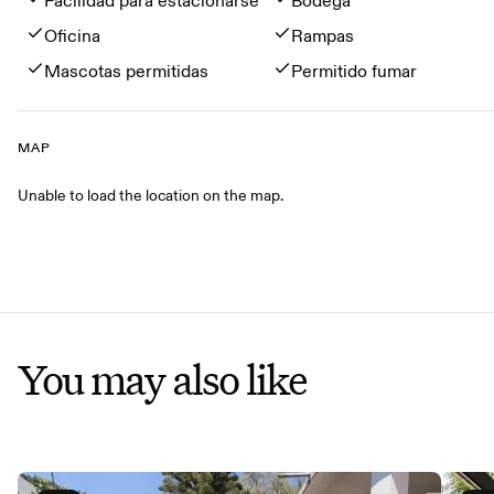
Facilidad para estacionarse
Bodega
Oficina
Rampas
Mascotas permitidas
Permitido fumar
MAP
Map
Unable to load the location on the map.
You may also like