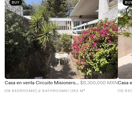
BUY
BU
Casa en venta Circuito Misioneros, Ciudad Satélite - Gran ubicación
$8,300,000 MXN
4
BEDROOMS
2
BATHROOMS
362
M²
3
BE