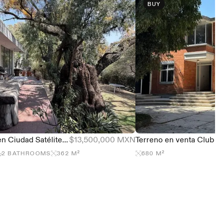
BUY
Casa en Venta en Ciudad Satélite para Remodelar | Terreno de 712 m² en Esquina
$13,500,000 MXN
2
BATHROOMS
362
M²
680
M²