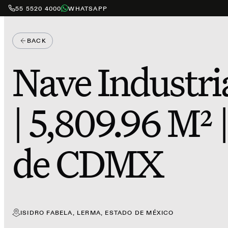
55 5520 4000
WHATSAPP
BACK
Nave Industri
| 5,809.96 M² 
de CDMX
ISIDRO FABELA, LERMA, ESTADO DE MÉXICO