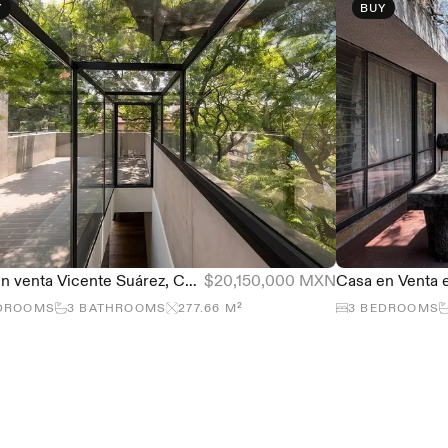
Y
BUY
Casa en venta Vicente Suárez, Condesa - Town House
$20,150,000 MXN
DROOMS
3
BATHROOMS
277.66
M²
3
BEDROOMS