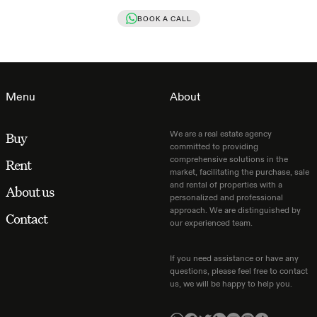
BOOK A CALL
Menu
About
We are a real estate agency
Buy
committed to providing
comprehensive solutions in the
Rent
market, facilitating the purchase, sale
and rental of properties with a
About us
personalized and professional
approach. We are distinguished by
Contact
our experienced team.
If you need assistance or have any
questions, please feel free to contact
us, we will be happy to help you.