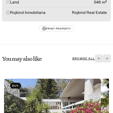
Land
548 m²
Rojkind Inmobiliaria
Rojkind Real Estate
PRINT PROPERTY
You may also like
BROWSE ALL
BUY
B