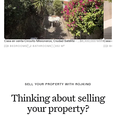
Casa en venta Circuito Misioneros, Ciudad Satélite - Gran ubicación
$8,300,000 MXN
4
BEDROOMS
2
BATHROOMS
362
M²
3
BED
SELL YOUR PROPERTY WITH ROJKIND
Thinking about selling
your property?