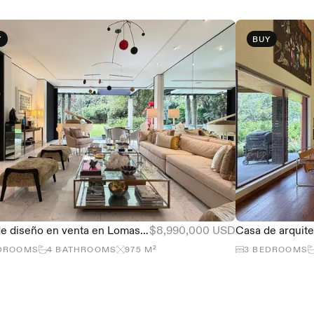
Y
BUY
Casa de diseño en venta en Lomas de Chapultepec, 4 recámaras y alberca
$8,990,000 USD
DROOMS
4
BATHROOMS
975
M²
3
BEDROOMS