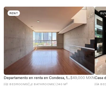
RENT
BU
Departamento en renta en Condesa, 122 m² con roof propio y terraza
$49,000 MXN
2
BEDROOMS
2
BATHROOMS
140
M²
4
BE