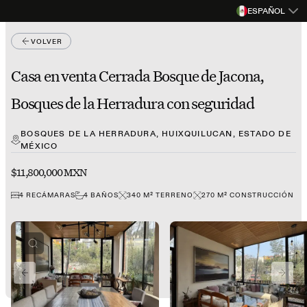
ESPAÑOL
VOLVER
Casa en venta Cerrada Bosque de Jacona,
Bosques de la Herradura con seguridad
BOSQUES DE LA HERRADURA, HUIXQUILUCAN, ESTADO DE
MÉXICO
$11,800,000 MXN
4
RECÁMARAS
4
BAÑOS
340
M²
TERRENO
270
M²
CONSTRUCCIÓN
PREVIOUS SLIDE
NEXT