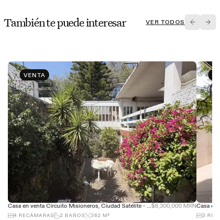
También te puede interesar
VER TODOS
VENTA
V
Casa en venta Circuito Misioneros, Ciudad Satélite - Gran ubicación
$8,300,000 MXN
4
RECÁMARAS
2
BAÑOS
362
M²
3
REC