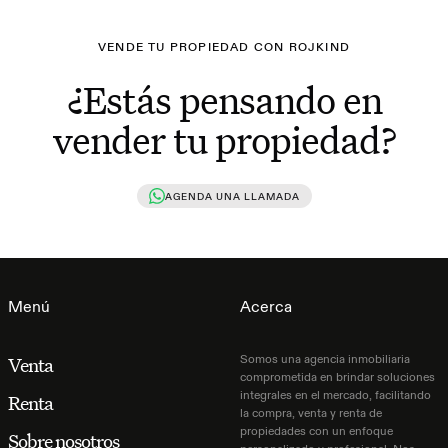
VENDE TU PROPIEDAD CON ROJKIND
¿Estás pensando en
vender tu propiedad?
AGENDA UNA LLAMADA
Menú
Acerca
Somos una agencia inmobiliaria
Venta
comprometida en brindar soluciones
integrales en el mercado, facilitando
Renta
la compra, venta y renta de
propiedades con un enfoque
Sobre nosotros