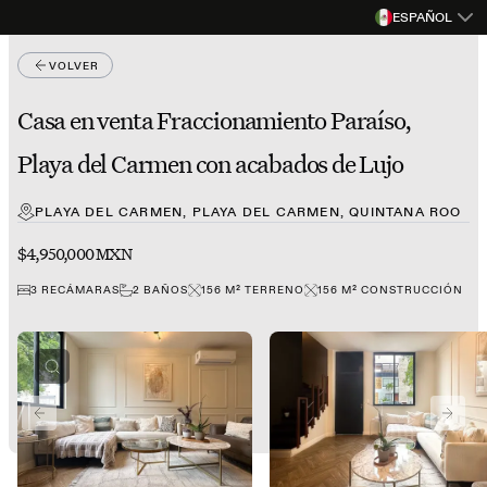
ESPAÑOL
VOLVER
Casa en venta Fraccionamiento Paraíso,
Playa del Carmen con acabados de Lujo
PLAYA DEL CARMEN, PLAYA DEL CARMEN, QUINTANA ROO
$4,950,000 MXN
3
RECÁMARAS
2
BAÑOS
156
M²
TERRENO
156
M²
CONSTRUCCIÓN
PREVIOUS SLIDE
NEXT