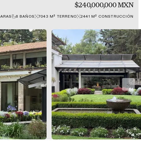
$240,000,000 MXN
ARAS
8
BAÑOS
7043
M²
TERRENO
2441
M²
CONSTRUCCIÓN
NEXT