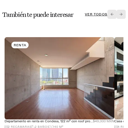
También te puede interesar
VER TODOS
RENTA
V
Departamento en renta en Condesa, 122 m² con roof propio y terraza
$49,000 MXN
2
RECÁMARAS
2
BAÑOS
140
M²
4
REC