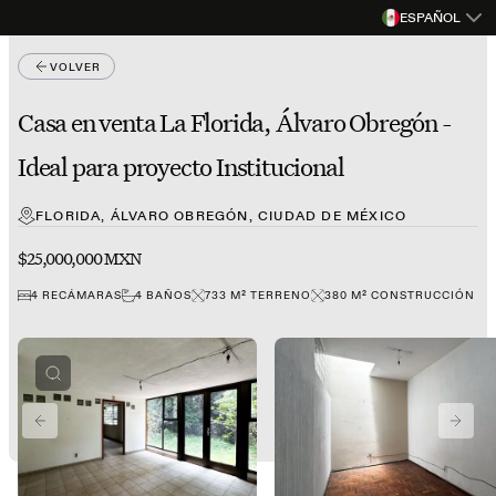
ESPAÑOL
VOLVER
Casa en venta La Florida, Álvaro Obregón -
Ideal para proyecto Institucional
FLORIDA, ÁLVARO OBREGÓN, CIUDAD DE MÉXICO
$25,000,000 MXN
4
RECÁMARAS
4
BAÑOS
733
M²
TERRENO
380
M²
CONSTRUCCIÓN
PREVIOUS SLIDE
NEXT