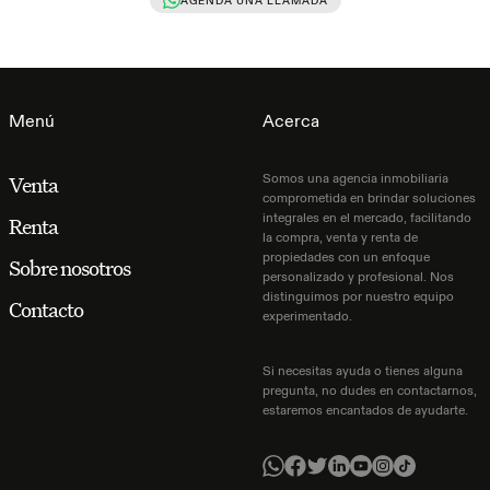
AGENDA UNA LLAMADA
Menú
Acerca
Somos una agencia inmobiliaria
Venta
comprometida en brindar soluciones
integrales en el mercado, facilitando
Renta
la compra, venta y renta de
propiedades con un enfoque
Sobre nosotros
personalizado y profesional. Nos
distinguimos por nuestro equipo
Contacto
experimentado.
Si necesitas ayuda o tienes alguna
pregunta, no dudes en contactarnos,
estaremos encantados de ayudarte.