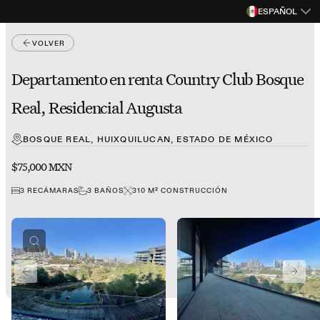
ESPAÑOL
VOLVER
Departamento en renta Country Club Bosque
Real, Residencial Augusta
BOSQUE REAL, HUIXQUILUCAN, ESTADO DE MÉXICO
$75,000 MXN
3
RECÁMARAS
3
BAÑOS
310
M²
CONSTRUCCIÓN
PREVIOUS SLIDE
NEXT