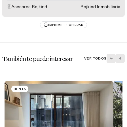
Asesores Rojkind
Rojkind Inmobiliaria
IMPRIMIR PROPIEDAD
También te puede interesar
VER TODOS
RENTA
V