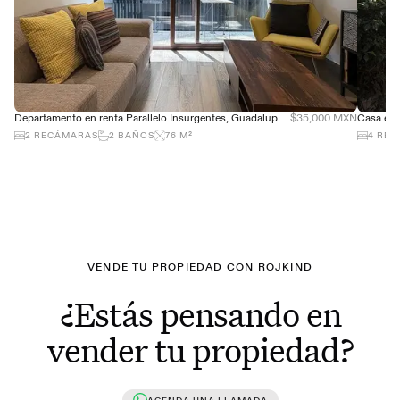
Departamento en renta Parallelo Insurgentes, Guadalupe Inn - 76m2 con balcón
$35,000 MXN
2
RECÁMARAS
2
BAÑOS
76
M²
4
REC
VENDE TU PROPIEDAD CON ROJKIND
¿Estás pensando en
vender tu propiedad?