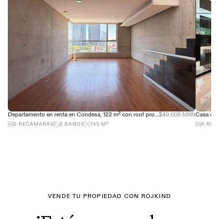
Departamento en renta en Condesa, 122 m² con roof propio y terraza
$49,000 MXN
2
RECÁMARAS
2
BAÑOS
140
M²
4
REC
VENDE TU PROPIEDAD CON ROJKIND