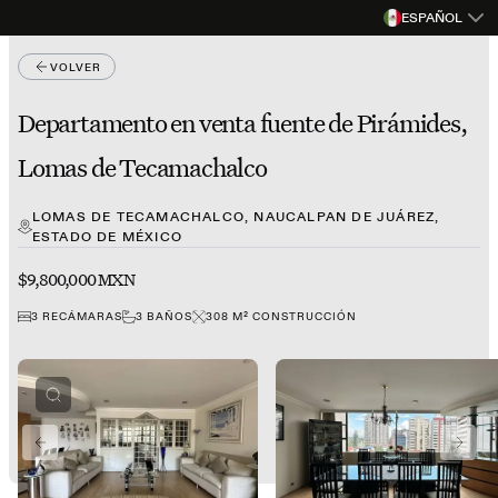
ESPAÑOL
VOLVER
Departamento en venta fuente de Pirámides,
Lomas de Tecamachalco
LOMAS DE TECAMACHALCO, NAUCALPAN DE JUÁREZ,
ESTADO DE MÉXICO
$9,800,000 MXN
3
RECÁMARAS
3
BAÑOS
308
M²
CONSTRUCCIÓN
PREVIOUS SLIDE
NEXT