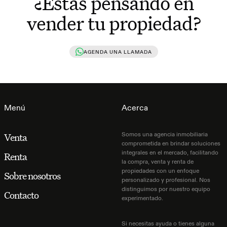
¿Estás pensando en
vender tu propiedad?
AGENDA UNA LLAMADA
Menú
Acerca
Somos una agencia inmobiliaria
Venta
comprometida en brindar soluciones
integrales en el mercado, facilitando
Renta
la compra, venta y renta de
propiedades con un enfoque
Sobre nosotros
personalizado y profesional. Nos
distinguimos por nuestro equipo
Contacto
experimentado.
Si necesitas ayuda o tienes alguna