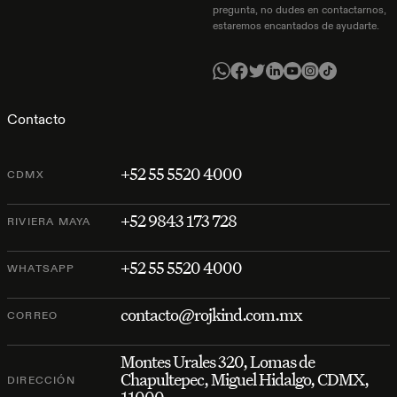
pregunta, no dudes en contactarnos,
estaremos encantados de ayudarte.
Contacto
+52 55 5520 4000
CDMX
+52 9843 173 728
RIVIERA MAYA
+52 55 5520 4000
WHATSAPP
contacto@rojkind.com.mx
CORREO
Montes Urales 320, Lomas de
Chapultepec, Miguel Hidalgo, CDMX,
DIRECCIÓN
11000