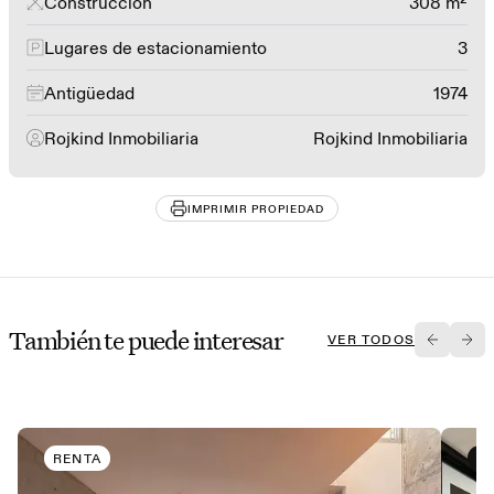
Construcción
308 m²
Lugares de estacionamiento
3
Antigüedad
1974
Rojkind Inmobiliaria
Rojkind Inmobiliaria
IMPRIMIR PROPIEDAD
También te puede interesar
VER TODOS
RENTA
V