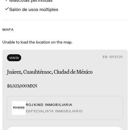
Mascotas permitidas
Salón de usos múltiples
MAPA
Mapa
Unable to load the location on the map.
EB-SF2121
VENTA
Juárez, Cuauhtémoc, Ciudad de México
$8,023,000 MXN
ROJKIND INMOBILIARIA
ESPECIALISTA INMOBILIARIO