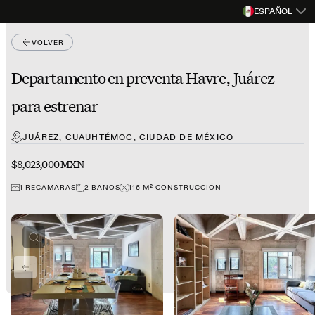
ESPAÑOL
VOLVER
Departamento en preventa Havre, Juárez
para estrenar
JUÁREZ, CUAUHTÉMOC, CIUDAD DE MÉXICO
$8,023,000 MXN
1
RECÁMARAS
2
BAÑOS
116
M²
CONSTRUCCIÓN
PREVIOUS SLIDE
NEXT