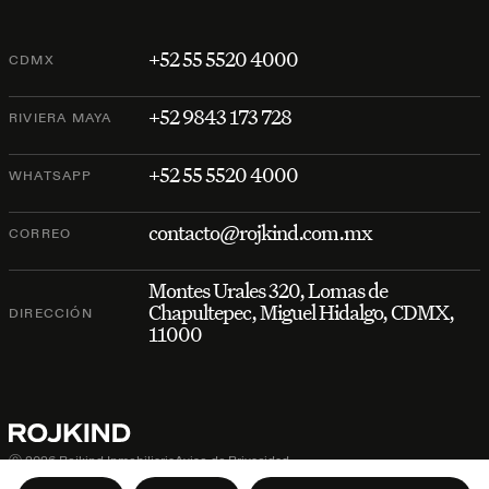
+52 55 5520 4000
CDMX
+52 9843 173 728
RIVIERA MAYA
+52 55 5520 4000
WHATSAPP
contacto@rojkind.com.mx
CORREO
Montes Urales 320, Lomas de
Chapultepec, Miguel Hidalgo, CDMX,
DIRECCIÓN
11000
Ⓒ 2026 Rojkind Inmobiliaria
Aviso de Privacidad
Credits