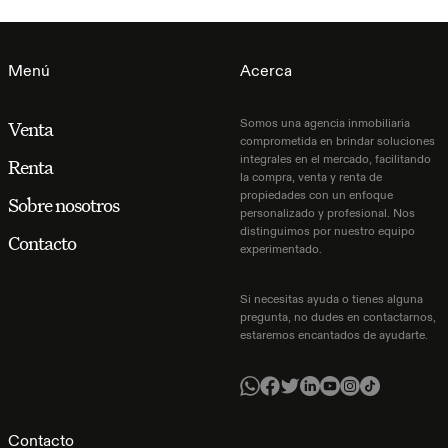
Menú
Acerca
Somos una agencia inmobiliaria
Venta
comprometida en brindar soluciones
integrales en el mercado, facilitando
Renta
la compra, venta y renta de
propiedades con un enfoque
Sobre nosotros
personalizado y profesional. Nos
distinguimos por nuestro equipo
Contacto
experimentado.
Si necesitas ayuda o tienes alguna
pregunta, no dudes en contactarnos,
estaremos encantados de ayudarte.
Contacto