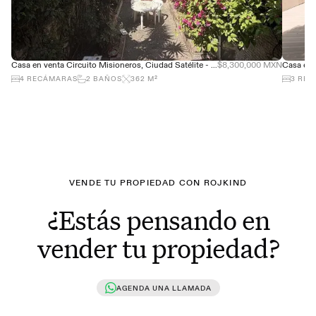
Casa en venta Circuito Misioneros, Ciudad Satélite - Gran ubicación
$8,300,000 MXN
4
RECÁMARAS
2
BAÑOS
362
M²
3
REC
VENDE TU PROPIEDAD CON ROJKIND
¿Estás pensando en
vender tu propiedad?
AGENDA UNA LLAMADA