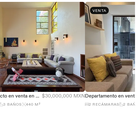
VENTA
Casa de arquitecto en venta en Club de Golf Valle Escondido, 440 m²
$30,000,000 MXN
3
BAÑOS
440
M²
2
RECÁMARAS
2
BAÑO