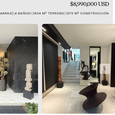
$8,990,000 USD
MARAS
4
BAÑOS
1654
M²
TERRENO
975
M²
CONSTRUCCIÓN
NEXT