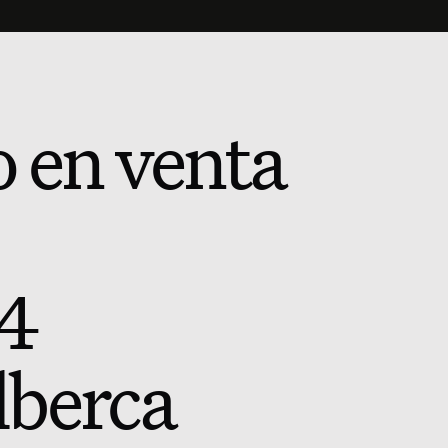
o en venta
 4
lberca