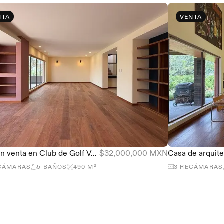
NTA
VENTA
Casa en venta en Club de Golf Valle Escondido, 490 m², 5 recámaras
$32,000,000 MXN
CÁMARAS
5
BAÑOS
490
M²
3
RECÁMARAS