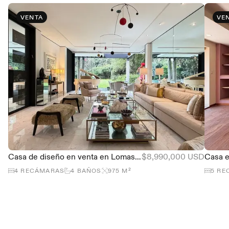
VENTA
VE
Casa de diseño en venta en Lomas de Chapultepec, 4 recámaras y alberca
$8,990,000 USD
4
RECÁMARAS
4
BAÑOS
975
M²
5
RE