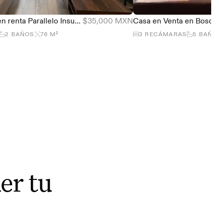
Departamento en renta Parallelo Insurgentes, Guadalupe Inn - 76m2 con balcón
$35,000 MXN
2
BAÑOS
76
M²
3
RECÁMARAS
5
BAÑO
er tu