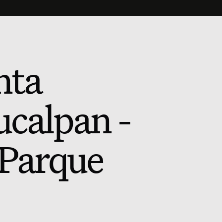
nta
ucalpan -
 Parque