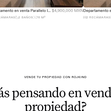
Departamento en venta Parallelo Insurgentes, Guadalupe Inn - 76m2 con balcón
$4,900,000 MXN
CÁMARAS
2
BAÑOS
76
M²
2
RECÁMARAS
VENDE TU PROPIEDAD CON ROJKIND
ás pensando en vend
propiedad?