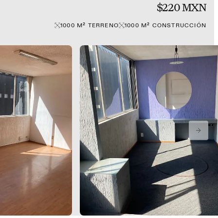
$220 MXN
1000
M²
TERRENO
1000
M²
CONSTRUCCIÓN
NEXT