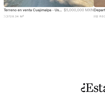
Terreno en venta Cuajimalpa - Uso de suelo para 2 casas
$5,000,000 MXN
3728.34
M²
2
RE
¿Est