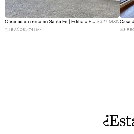
Oficinas en renta en Santa Fe | Edificio Espacio Santa Fe, Clase A+ LEED Gold
$327 MXN
1
BAÑOS
741
M²
3
RE
¿Est