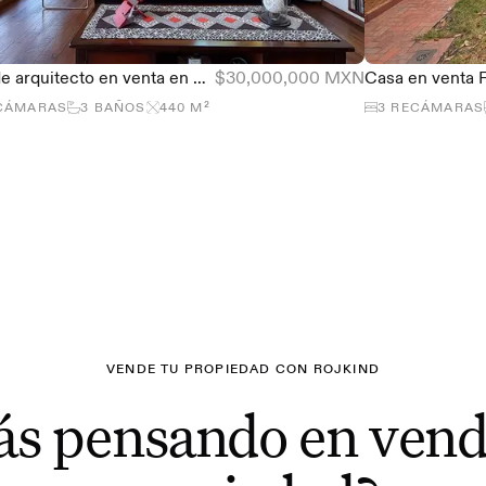
Casa de arquitecto en venta en Club de Golf Valle Escondido, 440 m²
$30,000,000 MXN
CÁMARAS
3
BAÑOS
440
M²
3
RECÁMARAS
VENDE TU PROPIEDAD CON ROJKIND
ás pensando en vend