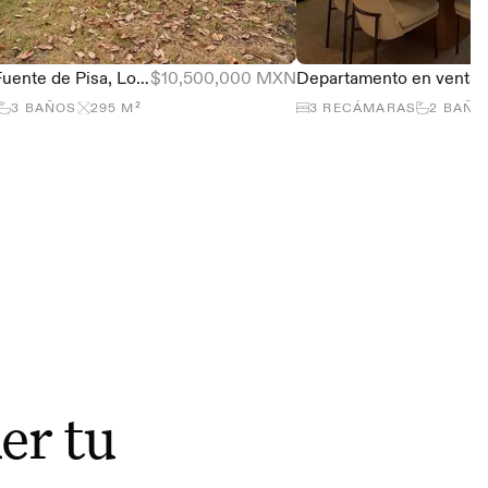
Casa en venta Fuente de Pisa, Lomas de Tecamachalco
$10,500,000 MXN
3
BAÑOS
295
M²
3
RECÁMARAS
2
BAÑO
er tu