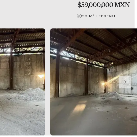
$59,000,000 MXN
291
M²
TERRENO
NEXT