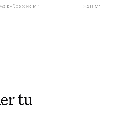
3
BAÑOS
140
M²
291
M²
er tu