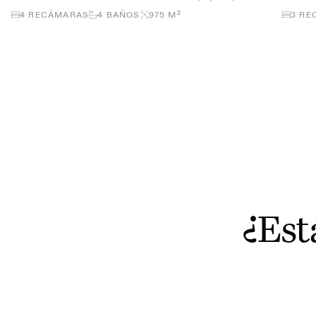
4
RECÁMARAS
4
BAÑOS
975
M²
3
RE
¿Est