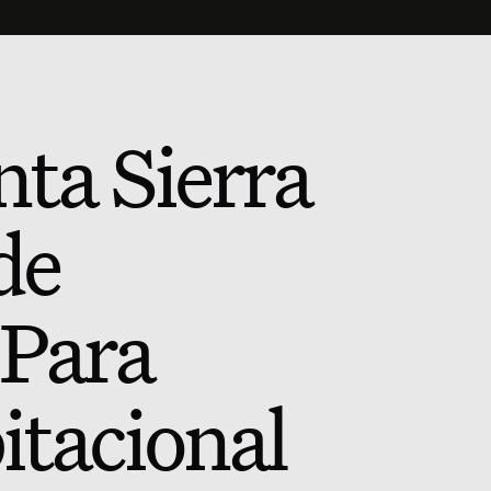
nta Sierra
de
 Para
itacional