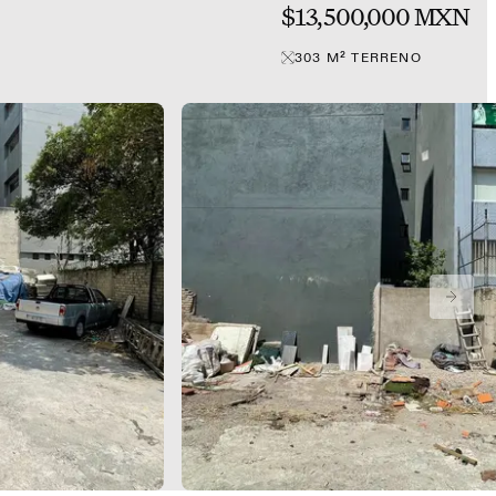
$13,500,000 MXN
303
M²
TERRENO
NEXT