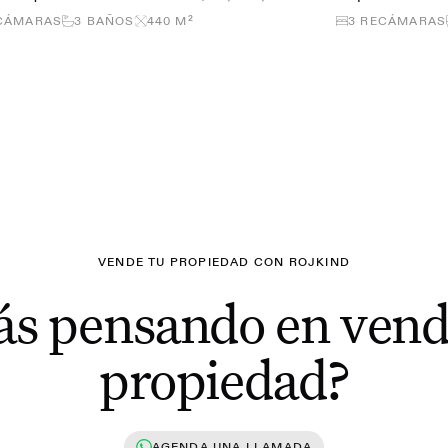
CÁMARAS
3
BAÑOS
440
M²
3
RECÁMARAS
VENDE TU PROPIEDAD CON ROJKIND
ás pensando en vend
propiedad?
AGENDA UNA LLAMADA